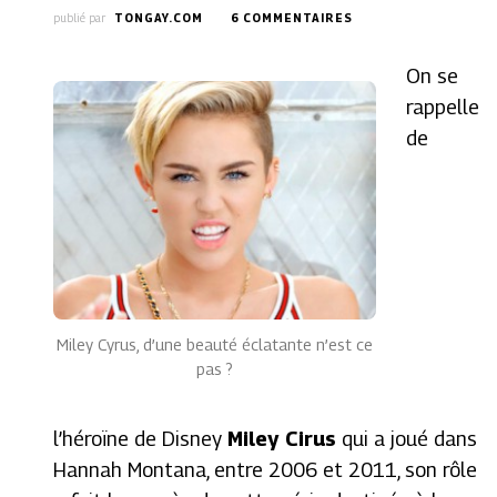
SUR
publié par
TONGAY.COM
6 COMMENTAIRES
MILEY
CIRUS
On se
LESBIENNE
?
rappelle
MAIS
de
QUEL
COMPLIMENT
!
Miley Cyrus, d’une beauté éclatante n’est ce
pas ?
l’héroïne de Disney
Miley Cirus
qui a joué dans
Hannah Montana, entre 2006 et 2011, son rôle