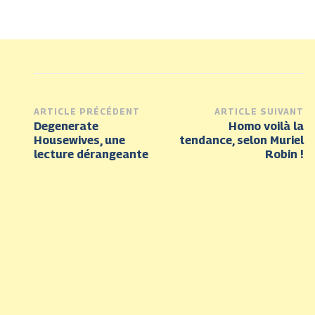
Post
ARTICLE PRÉCÉDENT
ARTICLE SUIVANT
Degenerate
Homo voilà la
Navigation
Housewives, une
tendance, selon Muriel
lecture dérangeante
Robin !