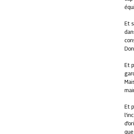
équ
Et s
dan
con
Don
Et p
gard
Mai
mai
Et 
l’i
d’or
que