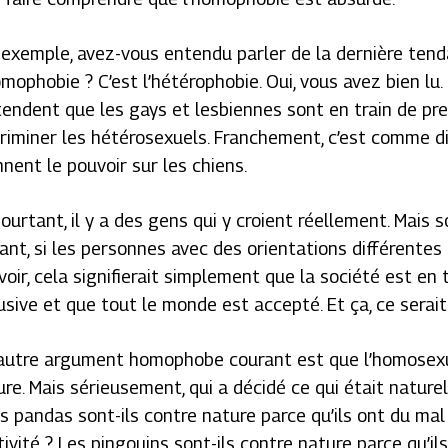
 exemple, avez-vous entendu parler de la dernière ten
omophobie ? C’est l’hétérophobie. Oui, vous avez bien lu
tendent que les gays et lesbiennes sont en train de pre
criminer les hétérosexuels. Franchement, c’est comme di
nent le pouvoir sur les chiens.
ourtant, il y a des gens qui y croient réellement. Mais 
tant, si les personnes avec des orientations différentes
oir, cela signifierait simplement que la société est en 
usive et que tout le monde est accepté. Et ça, ce serait
autre argument homophobe courant est que l’homosex
re. Mais sérieusement, qui a décidé ce qui était naturel 
es pandas sont-ils contre nature parce qu’ils ont du mal
ivité ? Les pingouins sont-ils contre nature parce qu’il