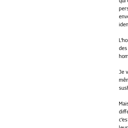
qui 
per
env
iden
L’h
des
hom
Je 
mêm
sus
Mai
dif
c’es
leu