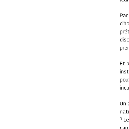
Par
d’h
pré
dis
pren
Et p
ins
pouv
incl
Un 
natu
? L
capt