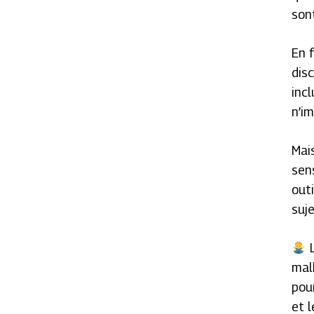
son
En 
dis
inc
n’i
Mai
sen
outi
suje
L
mal
pou
et l