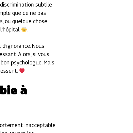
discrimination subtile
imple que de ne pas
us, ou quelque chose
 l’hôpital
.
t d’ignorance. Nous
ssant. Alors, si vous
n bon psychologue. Mais
ressent.
bie à
portement inacceptable