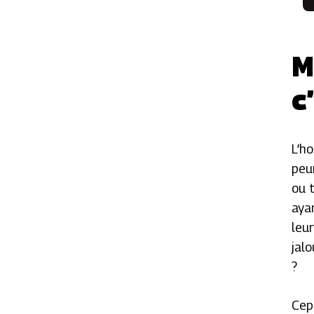
M
c
L’h
peu
ou 
aya
leu
jal
?
Cep