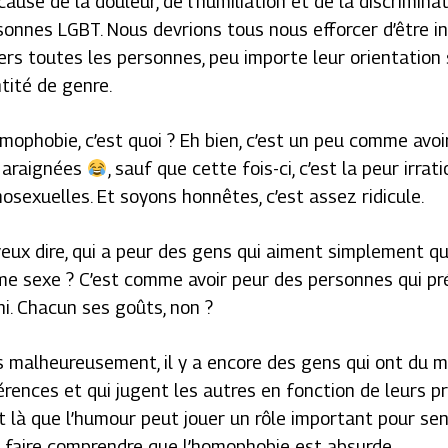
cause de la douleur, de l’humiliation et de la discrimina
sonnes LGBT. Nous devrions tous nous efforcer d’être i
ers toutes les personnes, peu importe leur orientation 
tité de genre.
omophobie, c’est quoi ? Eh bien, c’est un peu comme avo
 araignées
, sauf que cette fois-ci, c’est la peur irr
osexuelles. Et soyons honnêtes, c’est assez ridicule.
veux dire, qui a peur des gens qui aiment simplement qu
e sexe ? C’est comme avoir peur des personnes qui pré
hi. Chacun ses goûts, non ?
s malheureusement, il y a encore des gens qui ont du m
férences et qui jugent les autres en fonction de leurs p
t là que l’humour peut jouer un rôle important pour sens
r faire comprendre que l’homophobie est absurde.