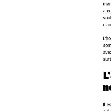
man
aux
vou
d’au
L’h
som
ave
sur
L
n
Il 