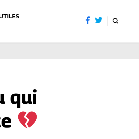
 UTILES
u qui
ce