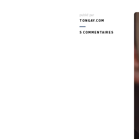
publié par
TONGAY.COM
SUR
5 COMMENTAIRES
L’HOMOPHOB
CE
FLÉAU
QUI
NOUS
POURRIT
L’EXISTENCE