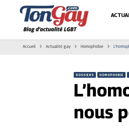
ACTUA
TonGay.com
Votre blog d'actualité gay et informations LGBT
Accueil
Actualité gay
Homophobie
L’homoph
DOSSIERS
HOMOPHOBIE
L’homo
nous p